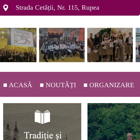
Strada Cetății, Nr. 115, Rupea
■ ACASĂ
■ NOUTĂȚI
■ ORGANIZARE
■ DEPARTAMENTE ▸
■ ORGANIGRAMĂ ▸
■ C.E.A.C. ▸