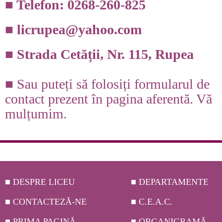
■ Telefon: 0268-260-825
■ licrupea@yahoo.com
■ Strada Cetății, Nr. 115, Rupea
■ Sau puteți să folosiți formularul de
contact prezent în pagina aferentă. Vă
mulțumim.
■ DESPRE LICEU
■ DEPARTAMENTE
■ CONTACTEZĂ-NE
■ C.E.A.C.
■ PRIMA PAGINĂ
■ ORGANIGRAMĂ