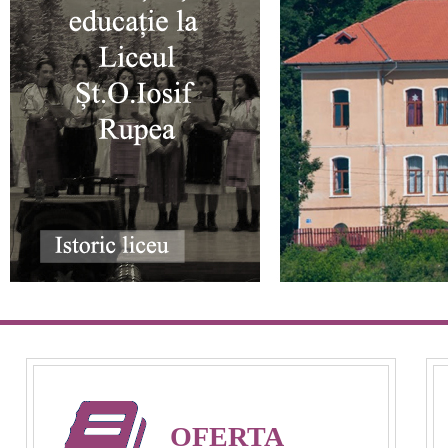
■ CARTOGRAFIE LIC
■ SALARIZARE ȘI GR
■ LEGISLAȚIE ▸
■ ORARE
OFERTA