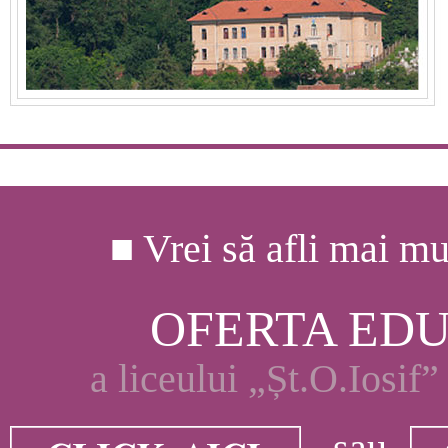
■ Vrei să afli mai mu
OFERTA ED
a liceului „Șt.O.Iosif
sau