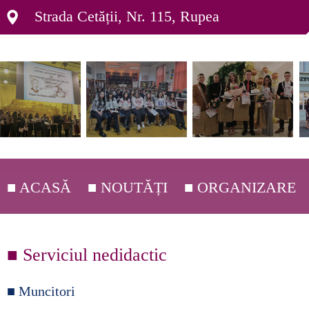
Strada Cetății, Nr. 115, Rupea
■ ACASĂ
■ NOUTĂȚI
■ ORGANIZARE
■ DEPARTAMENTE ▸
■ Serviciul nedidactic
■ ORGANIGRAMĂ ▸
■ C.E.A.C. ▸
■ Muncitori