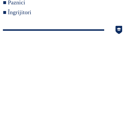
■ Paznici
■ CARTOGRAFIE LIC
■ Îngrijitori
■ SALARIZARE ȘI GR
■ LEGISLAȚIE ▸
■ ORARE