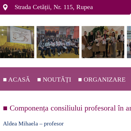
Strada Cetății, Nr. 115, Rupea
■ ACASĂ
■ NOUTĂȚI
■ ORGANIZARE
■ DEPARTAMENTE ▸
■ Componența consiliului profesoral în a
■ ORGANIGRAMĂ ▸
■ C.E.A.C. ▸
Aldea Mihaela – profesor