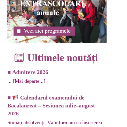
CE
TUTUL ELEVULUI
■
Admitere 2026
...
[Mai departe...]
■
Calendarul examenului de
Bacalaureat – Sesiunea iulie–august
2026
Stimați absolvenți, Vă informăm că înscrierea