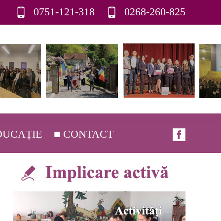
0751-121-318
0268-260-825
DUCAȚIE
■ CONTACT
ORIC
AJE CONDUCERE
ĂRÂRI C.A.