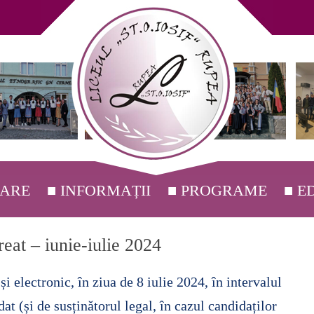
ZARE
■ INFORMAȚII
■ PROGRAME
■ E
ENTE ▸
■ INFORMARE PUBLICĂ ȘI
■ DIDACTIC
eat – iunie-iulie 2024
RELAȚII CU PUBLICUL
AMĂ ▸
■ DIDACTIC AUXILIAR
■ DIRECȚIUNE ▸
■ IST
și electronic, în ziua de 8 iulie 2024, în intervalul
■ INFORMAȚII ▸
■ ANUNȚURI
■ NEDIDACTIC
■ C.A. ▸
■ COMISIE
■ MES
■ HOT
at (și de susținătorul legal, în cazul candidaților