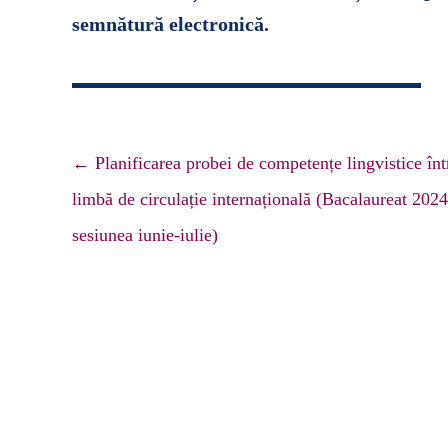
semnătură electronică.
Navigare
←
Planificarea probei de competențe lingvistice înt
articole
limbă de circulație internațională (Bacalaureat 2024
sesiunea iunie-iulie)