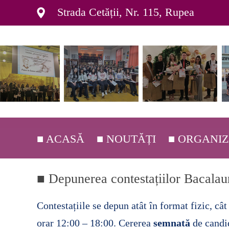
Strada Cetății, Nr. 115, Rupea
■ ACASĂ
■ NOUTĂȚI
■ ORGANI
■ DEPARTAM
■ Depunerea contestațiilor Bacalaur
■ ORGANIGR
Contestațiile se depun atât în format fizic, cât 
■ C.E.A.C. ▸
orar 12:00 – 18:00. Cererea
semnată
de candid