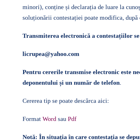
■ CARTOGRA
minori), conține și declarația de luare la cuno
soluționării contestației poate modifica, după c
■ SALARIZAR
■ LEGISLAȚI
Transmiterea electronică a contestațiilor se
■ ORARE
licrupea@yahoo.com
Pentru cererile transmise electronic este nec
deponentului și un număr de telefon
.
Cererea tip se poate descărca aici:
Format
Word
sau
Pdf
Notă: În situația în care contestația se dep