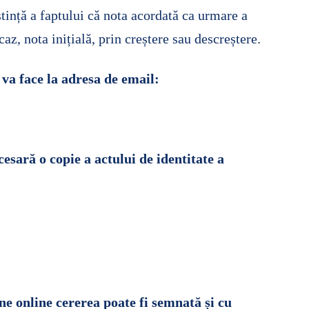
■ EVENIMENTE ▸
■ DATE PUBLI
■ ACTIVITĂȚI
FIE LICEU
■ CONSILIU PROFESORAL
■ DOCUMENTE
ștință a faptului că nota acordată ca urmare a
■ GALERIE FOTO
■ REVISTE
az, nota inițială, prin creștere sau descreștere.
E ȘI GRILE
E ▸
■ DOCUMENTE PUBLICE
 va face la adresa de email:
■ DOCUMENTE LICEU ▸
■ STA
esară o copie a actului de identitate a
une online cererea poate fi semnată și cu