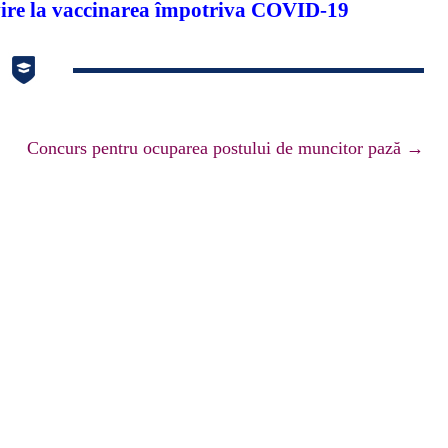
■ EVENIMENTE ▸
■ DATE PUBLI
■ ACTIVITĂȚI
vire la vaccinarea împotriva COVID-19
FIE LICEU
■ CONSILIU PROFESORAL
■ DOCUMENTE
■ GALERIE FOTO
■ REVISTE
E ȘI GRILE
E ▸
■ DOCUMENTE PUBLICE
Concurs pentru ocuparea postului de muncitor pază
→
■ DOCUMENTE LICEU ▸
■ STA