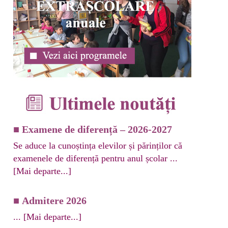
CE
TUTUL ELEVULUI
■
Examene de diferență – 2026-2027
Se aduce la cunoștința elevilor și părinților că
examenele de diferență pentru anul școlar ...
[Mai departe...]
■
Admitere 2026
...
[Mai departe...]