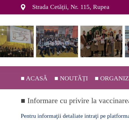
Strada Cetății, Nr. 115, Rupea
■ ACASĂ
■ NOUTĂȚI
■ ORGANI
■ DEPARTAM
■ Informare cu privire la vaccina
■ ORGANIGR
Pentru informaţii detaliate intraţi pe platform
■ C.E.A.C. ▸