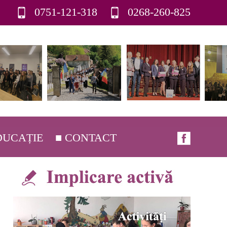
0751-121-318
0268-260-825
DUCAȚIE
■ CONTACT
ORIC
AJE CONDUCERE
ĂRÂRI C.A.