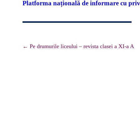
Platforma națională de informare cu pri
■ CARTOGRA
■ SALARIZAR
■ LEGISLAȚI
Navigare
←
Pe drumurile liceului – revista clasei a XI-a A
■ ORARE
articole