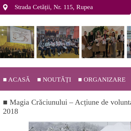
Strada Cetății, Nr. 115, Rupea
■ ACASĂ
■ NOUTĂȚI
■ ORGANIZARE
■ DEPARTAMENTE ▸
■ Magia Crăciunului – Acțiune de volunta
■ ORGANIGRAMĂ ▸
2018
■ C.E.A.C. ▸