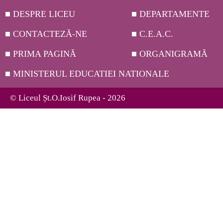
■ DESPRE LICEU
■ DEPARTAMENTE
■ CONTACTEZĂ-NE
■ C.E.A.C.
■ PRIMA PAGINĂ
■ ORGANIGRAMĂ
■ MINISTERUL EDUCATIEI NATIONALE
© Liceul Șt.O.Iosif Rupea - 2026