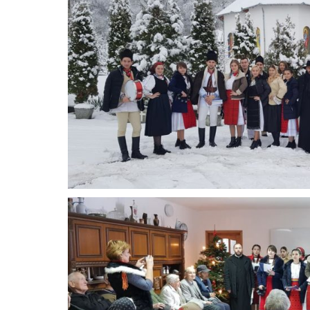
■ CARTOGRAFIE LIC
■ SALARIZARE ȘI GR
■ LEGISLAȚIE ▸
■ ORARE