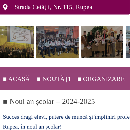
Strada Cetății, Nr. 115, Rupea
■ ACASĂ
■ NOUTĂȚI
■ ORGANIZARE
■ DEPARTAMENTE ▸
■ Noul an școlar – 2024-2025
■ ORGANIGRAMĂ ▸
Succes dragi elevi, putere de muncă și împliniri profe
■ C.E.A.C. ▸
Rupea, în noul an școlar!