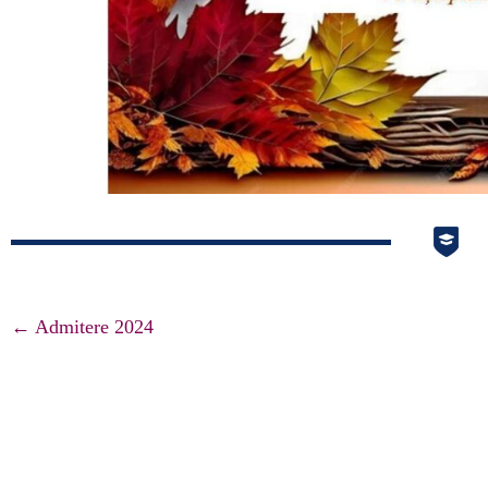
Navigare
←
Admitere 2024
articole