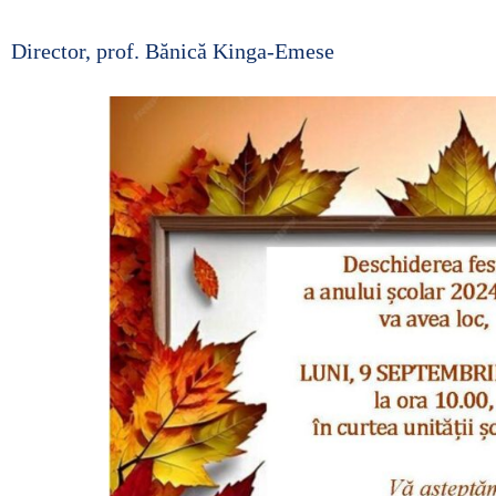
■ CARTOGRAFIE LIC
Director, prof. Bănică Kinga-Emese
■ SALARIZARE ȘI GR
■ LEGISLAȚIE ▸
■ ORARE