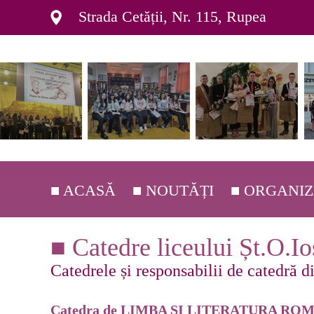
Strada Cetății, Nr. 115, Rupea
■ ACASĂ
■ NOUTĂȚI
■ ORGANI
■ DEPARTAM
■ Catedre liceului Șt.O.Io
■ ORGANIGR
Catedrele și responsabilii de catedră di
■ C.E.A.C. ▸
Catedra de LIMBA ȘI LITERATURA ROMÂNĂ