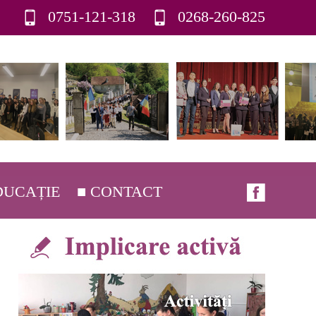
0751-121-318
0268-260-825
DUCAȚIE
■ CONTACT
ORIC
AJE CONDUCERE
ĂRÂRI C.A.