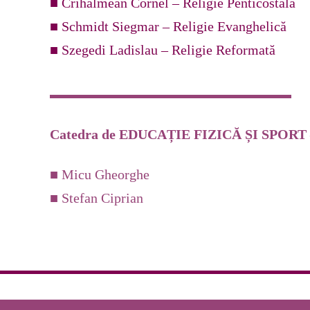
■ Crihalmean Cornel – Religie Penticostală
■ Schmidt Siegmar – Religie Evanghelică
■ Szegedi Ladislau – Religie Reformată
Catedra de EDUCAȚIE FIZICĂ ȘI SPORT – 
■ Micu Gheorghe
■ Stefan Ciprian