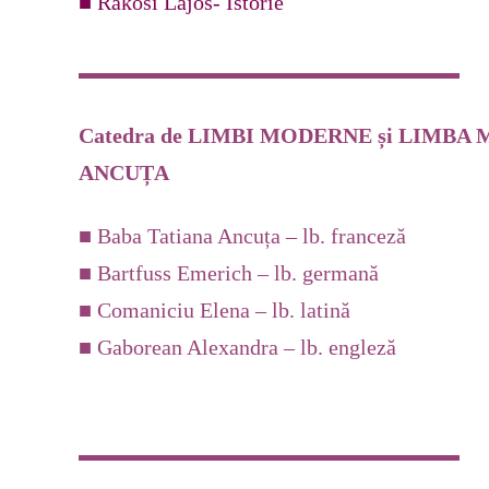
■ Rakosi Lajos- Istorie
Catedra de LIMBI MODERNE și LIMBA 
ANCUȚA
■ Baba Tatiana Ancuța – lb. franceză
■ Bartfuss Emerich – lb. germană
■ Comaniciu Elena – lb. latină
■ Gaborean Alexandra – lb. engleză