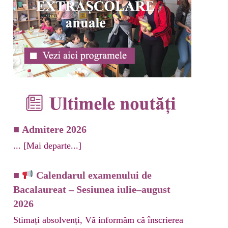
CE
TUTUL ELEVULUI
■
Admitere 2026
...
[Mai departe...]
■
Calendarul examenului de
Bacalaureat – Sesiunea iulie–august
2026
Stimați absolvenți, Vă informăm că înscrierea