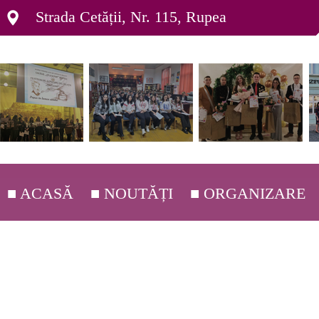
Strada Cetății, Nr. 115, Rupea
■ ACASĂ
■ NOUTĂȚI
■ ORGANIZARE
■ DEPARTAMENTE ▸
■ ORGANIGRAMĂ ▸
■ C.E.A.C. ▸