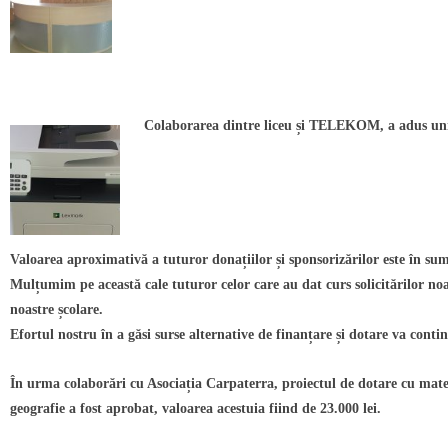
Colaborarea dintre liceu și TELEKOM, a adus unit
Valoarea aproximativă a tuturor donațiilor și sponsorizărilor este în su
Mulțumim pe această cale tuturor celor care au dat curs solicitărilor noas
noastre școlare.
Efortul nostru în a găsi surse alternative de finanțare și dotare va conti
În urma colaborări cu Asociația Carpaterra, proiectul de dotare cu mater
geografie a fost aprobat, valoarea acestuia fiind de 23.000 lei.