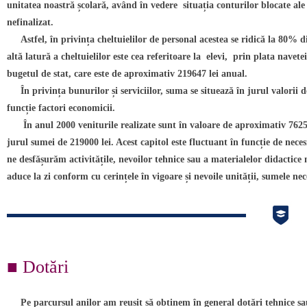
unitatea noastră școlară, având în vedere situația conturilor blocate ale 
nefinalizat.
Astfel, în privința cheltuielilor de personal acestea se ridică la 80% d
altă latură a cheltuielilor este cea referitoare la elevi, prin plata navete
bugetul de stat, care este de aproximativ 219647 lei anual.
În privința bunurilor și serviciilor, suma se situează în jurul valorii d
funcție factori economicii.
În anul 2000 veniturile realizate sunt în valoare de aproximativ 7625 le
jurul sumei de 219000 lei. Acest capitol este fluctuant în funcție de necesit
ne desfășurăm activitățile, nevoilor tehnice sau a materialelor didactice 
aduce la zi conform cu cerințele în vigoare și nevoile unității, sumele n
■ Dotări
Pe parcursul anilor am reușit să obținem în general dotări tehnice sau 