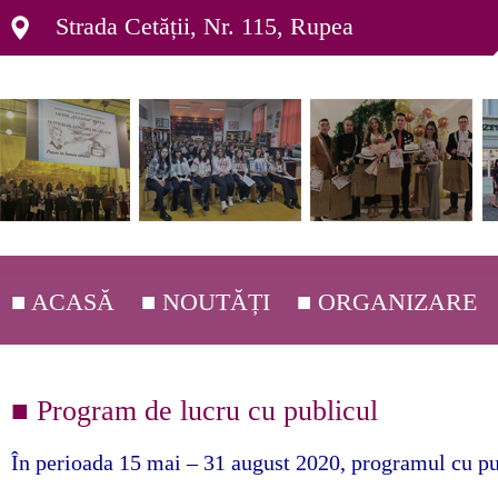
Strada Cetății, Nr. 115, Rupea
■ ACASĂ
■ NOUTĂȚI
■ ORGANIZARE
■ DEPARTAMENTE ▸
■ Program de lucru cu publicul
■ ORGANIGRAMĂ ▸
■ C.E.A.C. ▸
În perioada 15 mai – 31 august 2020, programul cu pub