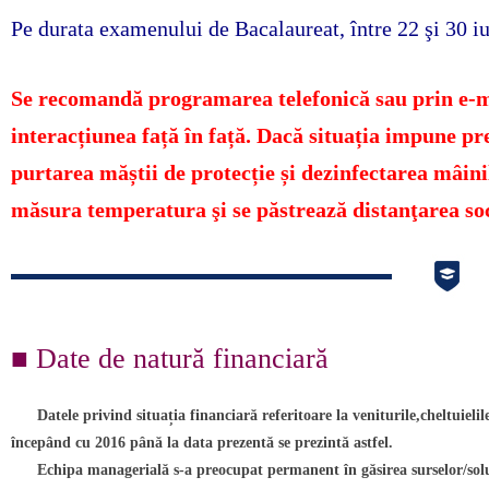
■ CARTOGRAFIE LIC
Pe durata examenului de Bacalaureat, între 22 şi 30 i
■ SALARIZARE ȘI GR
Se recomandă programarea telefonică sau prin e-mail
■ LEGISLAȚIE ▸
interacțiunea față în față. Dacă situația impune pre
purtarea măștii de protecție și dezinfectarea mâinil
■ ORARE
măsura temperatura şi se păstrează distanţarea soc
■ Date de natură financiară
Datele privind situația financiară referitoare la veniturile,cheltuielile 
începând cu 2016 până la data prezentă se prezintă astfel.
Echipa managerială s-a preocupat permanent în găsirea surselor/soluți