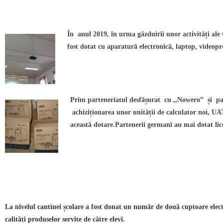
În anul 2019, în urma găzduirii unor activități ale
fost dotat cu aparatură electronică, laptop, videopro
Prim parteneriatul desfășurat cu ,,Nowero” și pa
achiziționarea unor unității de
calculator noi, UA
această dotare.Partenerii germani au mai dotat lice
La nivelul cantinei școlare a fost donat un
număr de două cuptoare elect
calități produselor servite de către elevi.