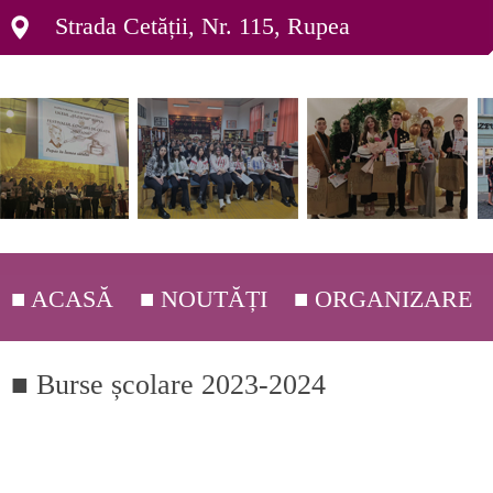
Strada Cetății, Nr. 115, Rupea
■ ACASĂ
■ NOUTĂȚI
■ ORGANIZARE
■ DEPARTAMENTE ▸
■ Burse școlare 2023-2024
■ ORGANIGRAMĂ ▸
■ C.E.A.C. ▸