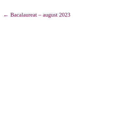
Navigare
←
Bacalaureat – august 2023
articole