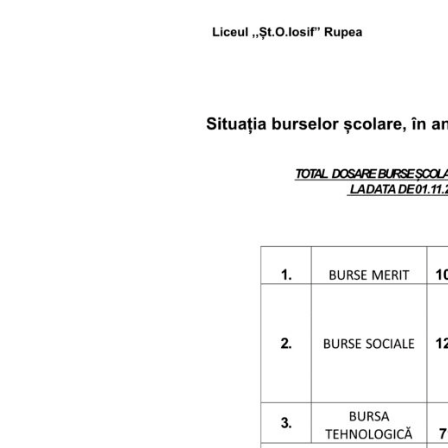
■ CARTOGRAFIE LIC
■ SALARIZARE ȘI GR
■ LEGISLAȚIE ▸
■ ORARE