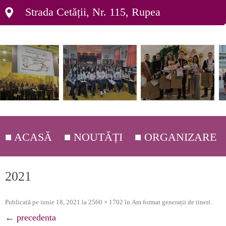
Strada Cetății, Nr. 115, Rupea
■ ACASĂ
■ NOUTĂȚI
■ ORGANIZARE
■ DEPARTAMENTE ▸
2021
■ ORGANIGRAMĂ ▸
Publicată
pe
iunie 18, 2021
la
2560 × 1702
în
Am format generații de tineri
.
■ C.E.A.C. ▸
← precedenta