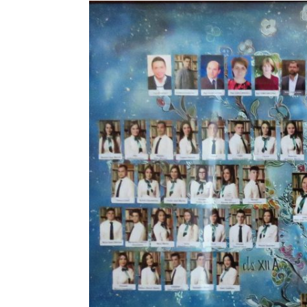
■ CARTOGRAFIE LIC
■ SALARIZARE ȘI GR
■ LEGISLAȚIE ▸
■ ORARE