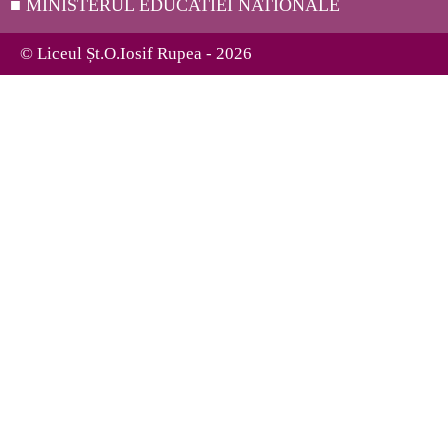
■ MINISTERUL EDUCATIEI NATIONALE
© Liceul Șt.O.Iosif Rupea - 2026